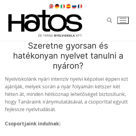
Ugrás
a
tartalomra
Szeretne gyorsan és
Keresése:
hatékonyan nyelvet tanulni a
nyáron?
Nyelviskolánk nyári intenzív nyelvi képzései éppen ezt
ajánlják, melyek során a nyár folyamán kétszer két
héten át, minden hétköznap lehetőséget biztosítunk,
hogy Tanáraink iránymutatásával, a csoporttal együtt
fejlessze nyelvtudását.
Csoportjaink indulnak: