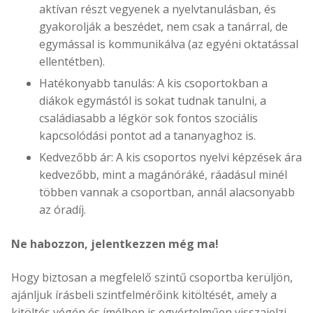
aktívan részt vegyenek a nyelvtanulásban, és
gyakorolják a beszédet, nem csak a tanárral, de
egymással is kommunikálva (az egyéni oktatással
ellentétben).
Hatékonyabb tanulás: A kis csoportokban a
diákok egymástól is sokat tudnak tanulni, a
családiasabb a légkör sok fontos szociális
kapcsolódási pontot ad a tananyaghoz is.
Kedvezőbb ár: A kis csoportos nyelvi képzések ára
kedvezőbb, mint a magánóráké, ráadásul minél
többen vannak a csoportban, annál alacsonyabb
az óradíj.
Ne habozzon, jelentkezzen még ma!
Hogy biztosan a megfelelő szintű csoportba kerüljön,
ajánljuk írásbeli szintfelmérőink kitöltését, amely a
kitöltés végén és ímélben is egyértelműen visszajelzi,