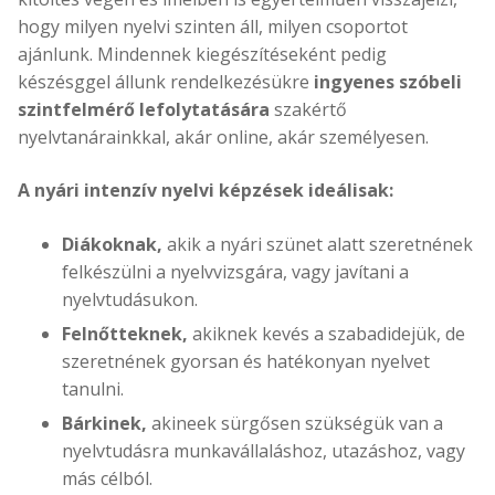
hogy milyen nyelvi szinten áll, milyen csoportot
ajánlunk. Mindennek kiegészítéseként pedig
készésggel állunk rendelkezésükre
ingyenes szóbeli
szintfelmérő lefolytatására
szakértő
nyelvtanárainkkal, akár online, akár személyesen.
A nyári intenzív nyelvi képzések ideálisak:
Diákoknak,
akik a nyári szünet alatt szeretnének
felkészülni a nyelvvizsgára, vagy javítani a
nyelvtudásukon.
Felnőtteknek,
akiknek kevés a szabadidejük, de
szeretnének gyorsan és hatékonyan nyelvet
tanulni.
Bárkinek,
akineek sürgősen szükségük van a
nyelvtudásra munkavállaláshoz, utazáshoz, vagy
más célból.