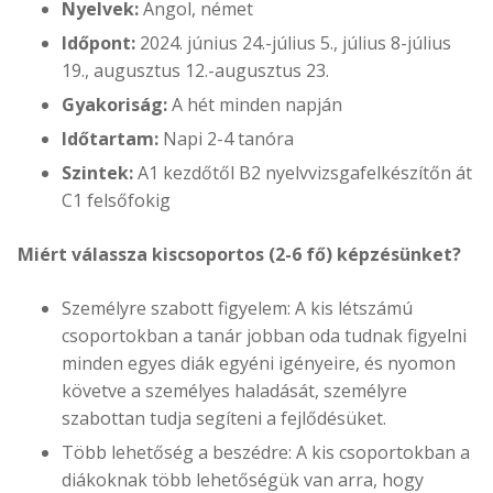
Nyelvek:
Angol, német
Időpont:
2024. június 24.-július 5., július 8-július
19., augusztus 12.-augusztus 23.
Gyakoriság:
A hét minden napján
Időtartam:
Napi 2-4 tanóra
Szintek:
A1 kezdőtől B2 nyelvvizsgafelkészítőn át
C1 felsőfokig
Miért válassza kiscsoportos (2-6 fő) képzésünket?
Személyre szabott figyelem: A kis létszámú
csoportokban a tanár jobban oda tudnak figyelni
minden egyes diák egyéni igényeire, és nyomon
követve a személyes haladását, személyre
szabottan tudja segíteni a fejlődésüket.
Több lehetőség a beszédre: A kis csoportokban a
diákoknak több lehetőségük van arra, hogy