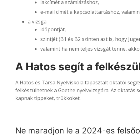
lakcímét a számlázáshoz,
e-mail címét a kapcsolattartáshoz, valamin
a vizsga
időpontját,
szintjét (B1 és B2 szinten azt is, hogy Jug
valamint ha nem teljes vizsgát tenne, akk
A Hatos segít a felkészü
A Hatos és Társa Nyelviskola tapasztalt oktatói segí
felkészülhetnek a Goethe nyelvvizsgára. Az oktatás s
kapnak tippeket, trükköket.
Ne maradjon le a 2024-es felsőok