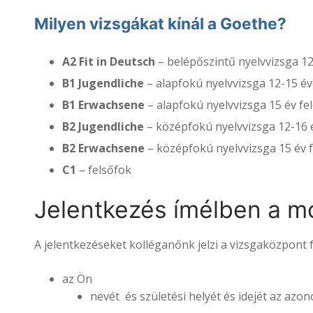
Milyen vizsgákat kínál a Goethe?
A2 Fit in Deutsch
– belépőszintű nyelvvizsga 12-
B1 Jugendliche
– alapfokú nyelvvizsga 12-15 éve
B1 Erwachsene
– alapfokú nyelvvizsga 15 év fel
B2 Jugendliche
– középfokú nyelvvizsga 12-16 é
B2 Erwachsene
– középfokú nyelvvizsga 15 év f
C1
– felsőfok
Jelentkezés ímélben a m
A jelentkezéseket kolléganőnk jelzi a vizsgaközpont 
az Ön
nevét és születési helyét és idejét az azon