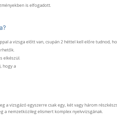
ézményekben is elfogadott.
a?
pal a vizsga előtt van, csupán 2 héttel kell előre tudnod, ho
érhetők.
s elkészül.
i, hogy a
leg a vizsgázó egyszerre csak egy, két vagy három részkész
eg a nemzetközileg elismert komplex nyelvvizsgának.