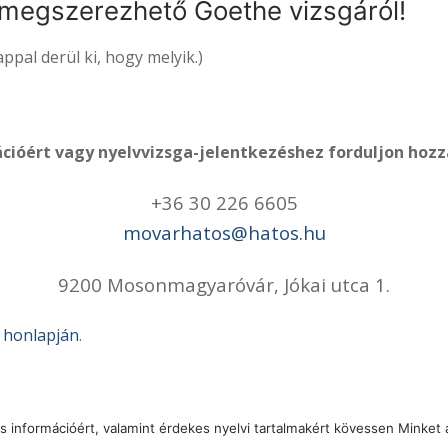
 megszerezhető Goethe vizsgáról!
ppal derül ki, hogy melyik.)
cióért vagy nyelvvizsga-jelentkezéshez forduljon hoz
+36 30 226 6605
movarhatos@hatos.hu
9200 Mosonmagyaróvár, Jókai utca 1.
t honlapján
.
ss információért, valamint érdekes nyelvi tartalmakért kövessen Minket