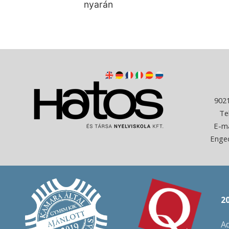
nyarán
9021
Te
E-ma
Enge
2
Ad