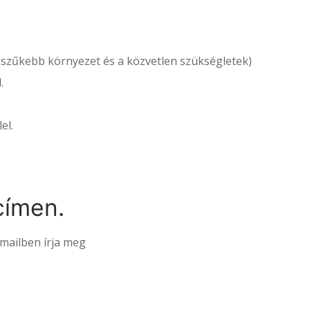
a, szűkebb környezet és a közvetlen szükségletek)
.
el.
címen.
-mailben írja meg