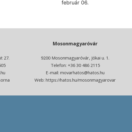
február 06.
Mosonmagyaróvár
t 27.
9200 Mosonmagyaróvár, Jókai u. 1.
605
Telefon: +36 30 486 2115
.hu
E-mail:
movarhatos@hatos.hu
sorna
Web:
https://hatos.hu/mosonmagyarovar