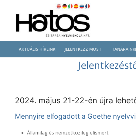
Ugrás
a
tartalomra
AKTUÁLIS HÍREINK
JELENTKEZZ MOST!
TANÁRAINK
Jelentkezéstő
2024. május 21-22-én újra lehe
Mennyire elfogadott a Goethe nyelvv
Államilag és nemzetközileg elismert.