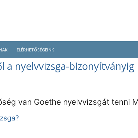
NAK
ELÉRHETŐSÉGEINK
l a nyelvvizsga-bizonyítványig
tőség van Goethe nyelvvizsgát tenni
izsga?