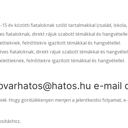
15 év közötti fiataloknak szóló tartalmakkal (család, iskol
s fiataloknak, direkt rájuk szabott témákkal és hangvétellel
ettieknek, felnőttekre igazított témákkal és hangvétellel.
ves fiataloknak, direkt rájuk szabott témákkal és hangvétell
elettieknek, felnőttekre igazított témákkal és hangvétellel.
ovarhatos@hatos.hu e-mail 
felé. Hogy gördülékenyen menjen a jelentkezési folyamat, e
osításhoz,