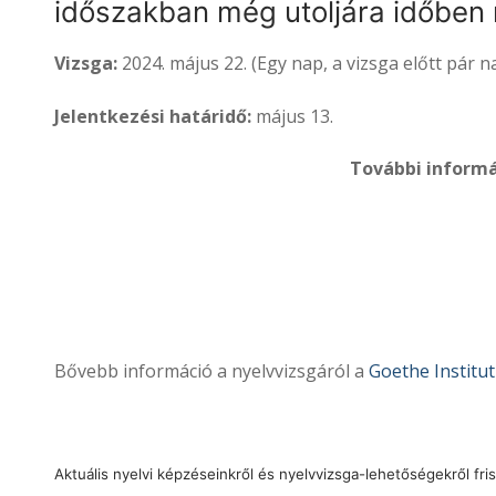
időszakban még utoljára időben
Vizsga:
2024. május 22. (Egy nap, a vizsga előtt pár na
Jelentkezési határidő:
május 13.
További informá
Bővebb információ a nyelvvizsgáról a
Goethe Institu
Aktuális nyelvi képzéseinkről és nyelvvizsga-lehetőségekről fri