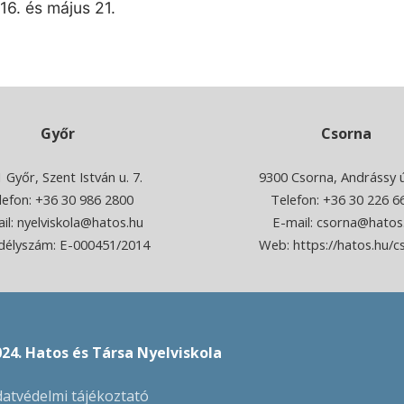
16. és május 21.
Győr
Csorna
 Győr, Szent István u. 7.
9300 Csorna, Andrássy ú
lefon: +36 30 986 2800
Telefon:
+36 30 226 6
il:
nyelviskola@hatos.hu
E-mail:
csorna@hatos
délyszám: E-000451/2014
Web:
https://hatos.hu/c
024. Hatos és Társa Nyelviskola
atvédelmi tájékoztató