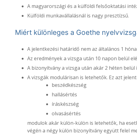
A magyarországi és a külföldi felsőoktatási int
Külföldi munkavállalásnál is nagy presztízsű.
Miért különleges a Goethe nyelvvizsg
A jelentkezési határidő nem az általános 1 hónap
Az eredmények a vizsga után 10 napon belül el
A bizonyítvány a vizsga után akár 2 héten belül i
A vizsgák modulárisan is letehetők. Ez azt jelent
beszédkészség
hallásértés
íráskészség
olvasásértés
modulok akár külön-külön is letehetők, ha eset
végén a négy külön bizonyítvány együtt felel m