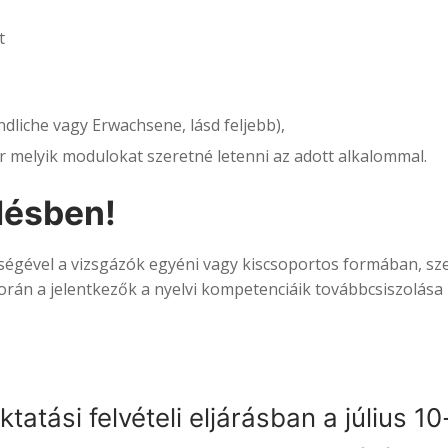
t
endliche vagy Erwachsene, lásd feljebb),
or melyik modulokat szeretné letenni az adott alkalommal.
lésben!
tségével a vizsgázók egyéni vagy kiscsoportos formában, sze
orán a jelentkezők a nyelvi kompetenciáik továbbcsiszolása 
tatási felvételi eljárásban a július 